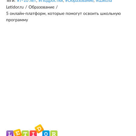
Теги:
#
7-10 лет
,
#
Подростки
,
#
Образование
,
#
Школа
Letidor.ru
/
Образование
/
5 онлайн-платформ, которые помогут освоить школьную
программу