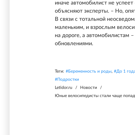
иначе автомобилист не успеет 
объясняют эксперты. – Но, опят
В связи с тотальной неосведо
маленьким, и взрослым велоси
на дороге, а автомобилистам –
обновлениями.
Теги:
#
Беременность и роды
,
#
До 1 год
#
Подростки
Letidor.ru
/
Новости
/
Юные велосипедисты стали чаще попад