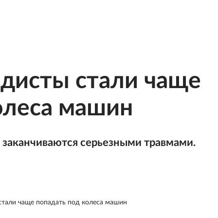
дисты стали чаще
олеса машин
в заканчиваются серьезными травмами.
тали чаще попадать под колеса машин