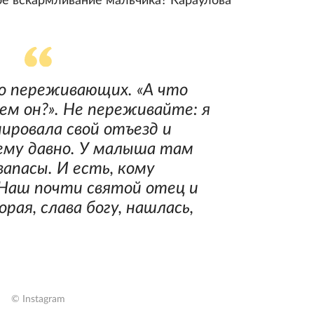
ое вскармливание мальчика? Караулова
о переживающих. «А что
ем он?». Не переживайте: я
нировала свой отъезд и
ему давно. У малыша там
запасы. И есть, кому
Наш почти святой отец и
рая, слава богу, нашлась,
© Instagram