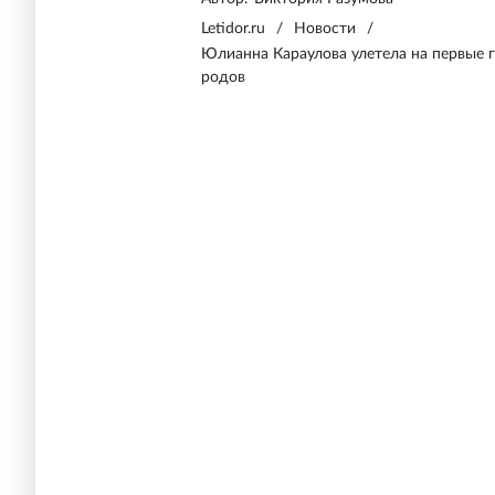
Letidor.ru
/
Новости
/
Юлианна Караулова улетела на первые г
родов