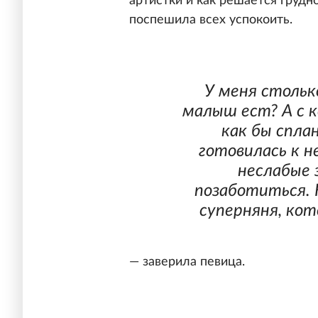
артистки и как решается грудн
поспешила всех успокоить.
У меня стольк
малыш ест? А с к
как бы спла
готовилась к н
неслабые 
позаботиться. 
суперняня, кото
— заверила певица.