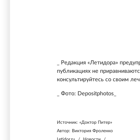
_ Редакция «Летидора» предуп
публикациях не приравниваютс
консультируйтесь со своим ле
_ Фото: Depositphotos_
Источник:
«Доктор Питер»
Автор:
Виктория Фроленко
Letidor.ru
/
Новости
/