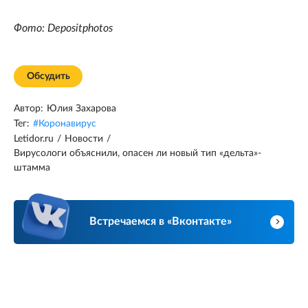
Фото: Depositphotos
Обсудить
Автор:
Юлия Захарова
Тег:
#
Коронавирус
Letidor.ru
/
Новости
/
Вирусологи объяснили, опасен ли новый тип «дельта»-
штамма
Встречаемся в «Вконтакте»