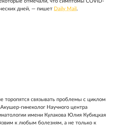
некоторые отмечали, что симптомы COVID-
ических дней, — пишет
Daily Mail
.
 не торопятся связывать проблемы с циклом
 Акушер-гинеколог Научного центра
ринатологии имени Кулакова Юлия Кубицкая
уязвим к любым болезням, а не только к