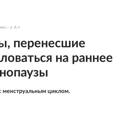
ин.
a
A
ы, перенесшие
ловаться на раннее
енопаузы
 менструальным циклом.