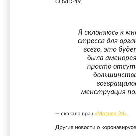
COVID-19.
Я склоняюсь к м
стресса для орга
всего, это буд
была аменорея
просто отсут
большинства
возвращало
менструация поя
— сказала врач
«Москве 24»
.
Другие новости о коронавирус