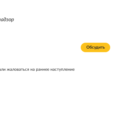
надзор
Обсудить
али жаловаться на раннее наступление