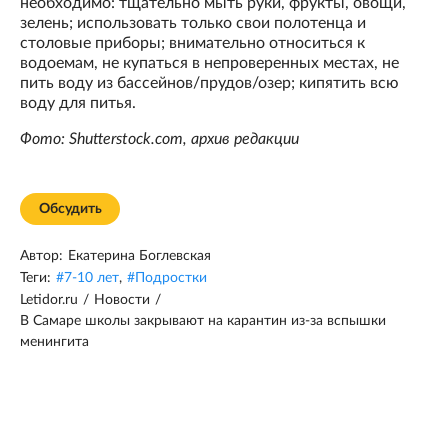
необходимо: тщательно мыть руки, фрукты, овощи,
зелень; использовать только свои полотенца и
столовые приборы; внимательно относиться к
водоемам, не купаться в непроверенных местах, не
пить воду из бассейнов/прудов/озер; кипятить всю
воду для питья.
Фото: Shutterstock.com, архив редакции
Обсудить
Автор:
Екатерина Боглевская
Теги:
#
7-10 лет
,
#
Подростки
Letidor.ru
/
Новости
/
В Самаре школы закрывают на карантин из-за вспышки
менингита