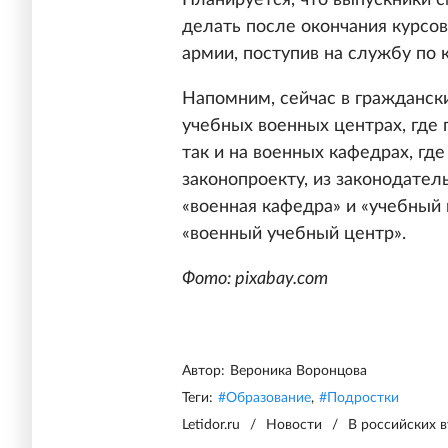
Планируется, что выпускники с
делать после окончания курсов
армии, поступив на службу по к
Напомним, сейчас в граждански
учебных военных центрах, где 
так и на военных кафедрах, гд
законопроекту, из законодател
«военная кафедра» и «учебный
«военный учебный центр».
Фото: pixabay.com
Автор:
Вероника Воронцова
Теги:
#
Образование
,
#
Подростки
Letidor.ru
/
Новости
/
В российских 