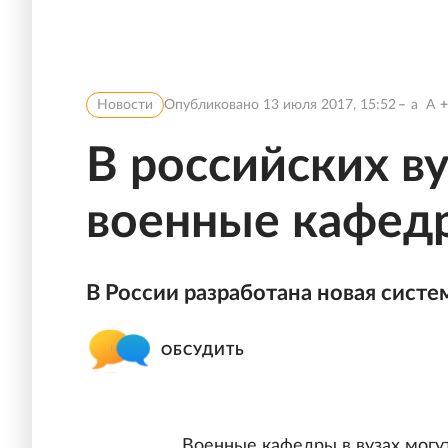
Новости
Опубликовано
13 июля 2017, 15:52
a
A
В российских в
военные кафед
В России разработана новая систе
ОБСУДИТЬ
Военные кафедры в вузах могут