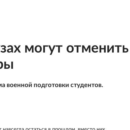
узах могут отменить
ры
ма военной подготовки студентов.
 навсегда остаться в прошлом, вместо них