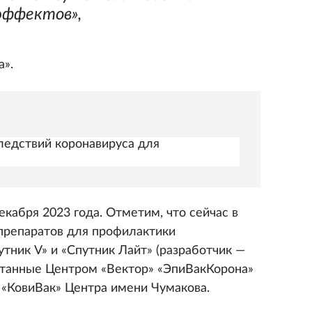
эффектов»,
а».
ледствий коронавируса для
кабря 2023 года. Отметим, что сейчас в
 препаратов для профилактики
тник V» и «Спутник Лайт» (разработчик —
отанные Центром «Вектор» «ЭпиВакКорона»
 «КовиВак» Центра имени Чумакова.