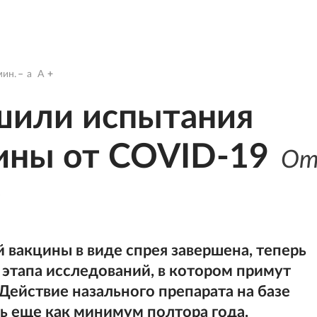
ин.
a
A
шили испытания
ины от COVID-19
О
и
 вакцины в виде спрея завершена, теперь
 этапа исследований, в котором примут
Действие назального препарата на базе
ть еще как минимум полтора года.