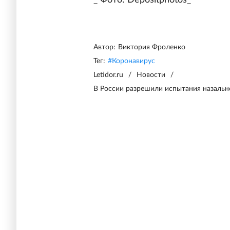
_ Фото: Depositphotos_
Автор:
Виктория Фроленко
Тег:
#
Коронавирус
Letidor.ru
/
Новости
/
В России разрешили испытания назальн