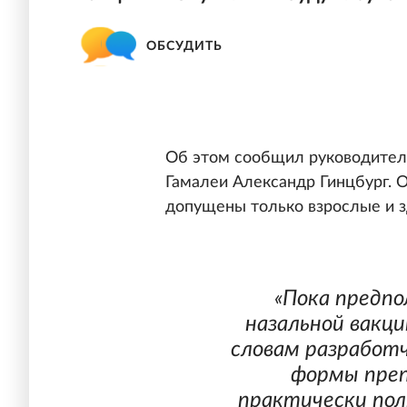
ОБСУДИТЬ
Об этом сообщил руководитель
Гамалеи Александр Гинцбург. О
допущены только взрослые и 
«Пока предпо
назальной вакц
словам разработ
формы преп
практически по