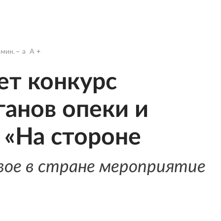
мин.
a
A
ет конкурс
ганов опеки и
 «На стороне
вое в стране мероприятие