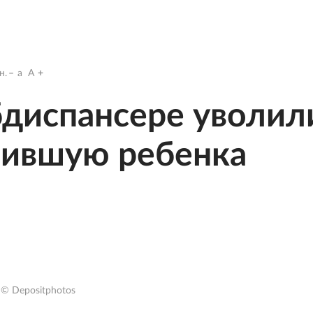
н.
a
A
бдиспансере уволил
рившую ребенка
© Depositphotos