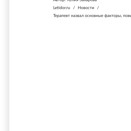
Автор:
Юлия Захарова
Letidor.ru
/
Новости
/
Терапевт назвал основные факторы, по