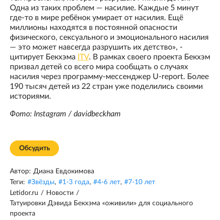
Одна из таких проблем — насилие. Каждые 5 минут
где-то в мире ребёнок умирает от насилия. Ещё
миллионы находятся в постоянной опасности
физического, сексуального и эмоционального насилия
— это может навсегда разрушить их детство», -
цитирует Бекхэма
ITV
. В рамках своего проекта Бекхэм
призвал детей со всего мира сообщать о случаях
насилия через программу-мессенджер U-report. Более
190 тысяч детей из 22 стран уже поделились своими
историями.
Фото: Instagram / davidbeckham
Обсудить
Автор:
Диана Евдокимова
Теги:
#
Звёзды
,
#
1-3 года
,
#
4-6 лет
,
#
7-10 лет
Letidor.ru
/
Новости
/
Татуировки Дэвида Бекхэма «оживили» для социального
проекта