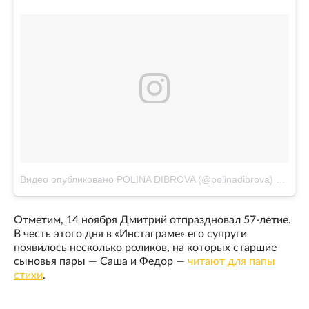
Видео опубликовано POLINA DIBROVA (@polinadibrova)
Дек 2 
Отметим, 14 ноября Дмитрий отпраздновал 57-летие.
В честь этого дня в «Инстаграме» его супруги
появилось несколько роликов, на которых старшие
сыновья пары — Саша и Федор —
читают для папы
стихи
.