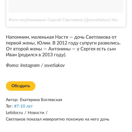
Фото опубликовано Сергей Светлаков (@ssvetlakov)
Май 29 2015 в 9:12 PDT
Напомним, маленькая Настя — дочь Светлакова от
первой жены, Юлии. В 2012 году супруги развелись.
От второй жены — Антонины — у Сергея есть сын
Иван (родился в 2013 году).
Фото: Instagram / ssvetlakov
Обсудить
Автор:
Екатерина Боглевская
Тег:
#
7-10 лет
Letidor.ru
/
Новости
/
Светлаков показал невероятно похожую на него дочь