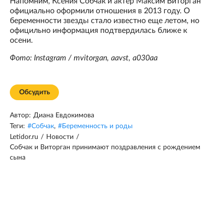
Напомним, Ксения Собчак и актер Максим Виторган
официально оформили отношения в 2013 году. О
беременности звезды стало известно еще летом, но
официльно информация подтвердилась ближе к
осени.
Фото: Instagram / mvitorgan, aavst, a030aa
Обсудить
Автор:
Диана Евдокимова
Теги:
#
Собчак
,
#
Беременность и роды
Letidor.ru
/
Новости
/
Собчак и Виторган принимают поздравления с рождением
сына