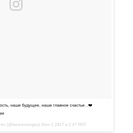
сть, наше будущее, наше главное счастье...❤️
ми
rev (@lazarevsergey)
Июн 1 2017 в 2:47 PDT