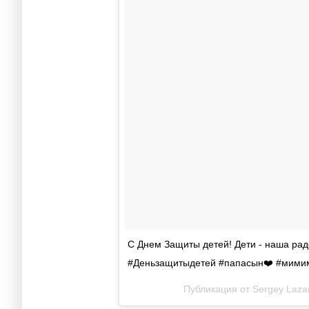
С Днем Защиты детей! Дети - наша радо
#Деньзащитыдетей #папасын❤️ #мими
Публикация от Sergey Laza