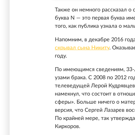
Также он немного рассказал о
буква N — это первая буква им
того, как публика узнала о мал
Напомним, в декабре 2016 года
скрывал сына Никиту
. Оказыва
году.
По имеющимся сведениям, 33-л
узами брака. С 2008 по 2012 г
телеведущей Лерой Кудрявцево
намекнул, что состоит в отно
сферы». Больше ничего о мате
версия, что Сергей Лазарев во
По крайней мере, так утвержд
Киркоров.