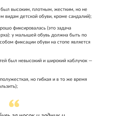
 был высоким, плотным, жестким, но не
ем видам детской обуви, кроме сандалий);
орошо фиксировалась (это задача
рха): у малышей обувь должна быть по
собом фиксации обуви на стопе является
етей был невысокий и широкий каблучок —
олужесткая, но гибкая и в то же время
льзить);
увь за носок и задник и