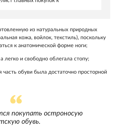
-лист главных покупок к
готовленную из натуральных природных
альная кожа, войлок, текстиль), поскольку
аться к анатомической форме ноги;
 а легко и свободно облегала стопу;
я часть обуви была достаточно просторной
тся покупать остроносую
тскую обувь.