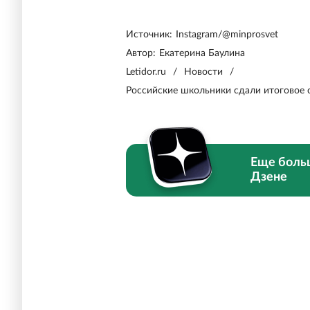
Источник:
Instagram/@minprosvet
Автор:
Екатерина Баулина
Letidor.ru
/
Новости
/
Российские школьники сдали итоговое 
Еще боль
Дзене