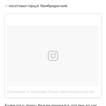
— посетовал герцог Кембриджский.
Публикация от Kensington Palace (@kensingtonroyal)
Май 29 2017 в 2:36 PDT
Более того: принц Уильям признался, что ему до сих