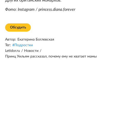
других британских монархов.
Фото: Instagram / princess.diana.forever
Обсудить
Автор:
Екатерина Боглевская
Тег:
#
Подростки
Letidor.ru
/
Новости
/
Принц Уильям рассказал, почему ему не хватает мамы