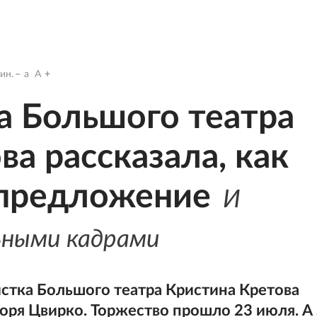
ин.
a
A
а Большого театра
а рассказала, как
 предложение
И
ьными кадрами
истка Большого театра Кристина Кретова
оря Цвирко. Торжество прошло 23 июля. А 