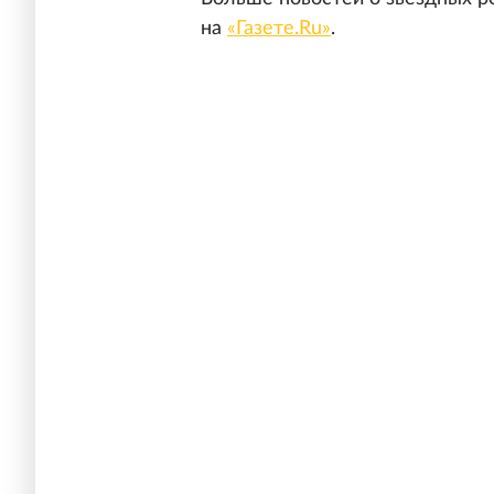
на
«Газете.Ru»
.