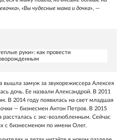
, вся в маму пошла, но внешне больше на
евочка», «Вы чудесные мама и дочка»
, —
еплые руки»: как провести
новорожденным
ка вышла замуж за звукорежиссера Алексея
ась дочь. Ее назвали Александрой. В 2011
ом. В 2014 году появилась на свет младшая
вочки — бизнесмен Антон Петров. В 2015
ца рассталась с экс-возлюбленным. Сейчас
х с бизнесменом по имени Олег.
одителях и детях читайте в новом разделе