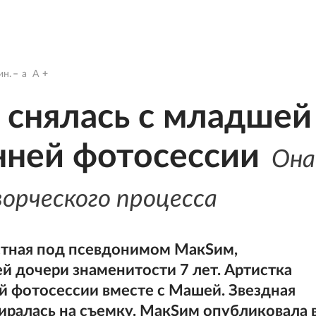
н.
a
A
 снялась с младшей
нней фотосессии
Она
орческого процесса
стная под псевдонимом МакSим,
й дочери знаменитости 7 лет. Артистка
ей фотосессии вместе с Машей. Звездная
биралась на съемку. МакSим опубликовала 