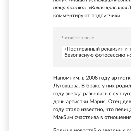
папу», «Маша настоящая модница
отца похожа», «Какая красивая д
комментируют подписчики.
Читайте также
«Постиранный реквизит и т
безопасную фотосессию 
Напомним, в 2008 году артист
Луговцова. В браке у них родил
году звезда развелась с супруг
дочь артистки Мария. Отец де
году стало известно, что певи
МакSим счастлива в отношения
Больше новостей о звездных р