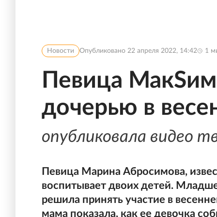
Новости
Опубликовано
22 апреля 2022, 14:42
1
ми
Певица МакSим
дочерью в весе
опубликовала видео тв
Певица Марина Абросимова, изве
воспитывает двоих детей. Младше
решила принять участие в весенн
мама показала, как ее девочка со