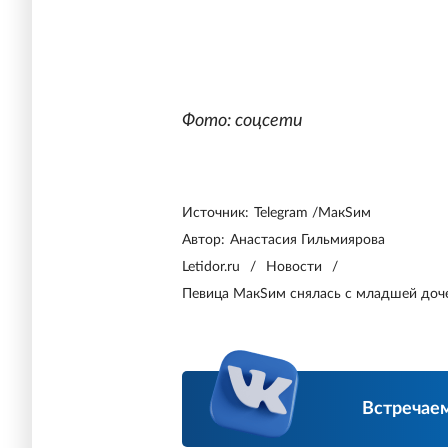
Фото: соцсети
Источник:
Telegram /МакSим
Автор:
Анастасия Гильмиярова
Letidor.ru
/
Новости
/
Певица МакSим снялась с младшей доч
Встречаем