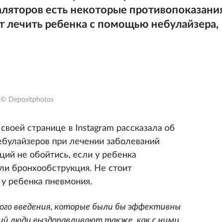
галяторов есть некоторые противопоказани
ит лечить ребенка с помощью небулайзера,
© Depositphotos
своей странице в Instagram рассказала об
ебулайзеров при лечении заболеваний
ций не обойтись, если у ребенка
ли бронхообструкция. Не стоит
 у ребенка пневмония.
ого введения, которые были бы эффективны
ций люди выздоравливают также, как с ними.