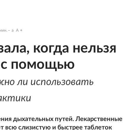
мин.
a
A
ала, когда нельзя
 с помощью
но ли использовать
актики
ения дыхательных путей. Лекарственные
ют всю слизистую и быстрее таблеток