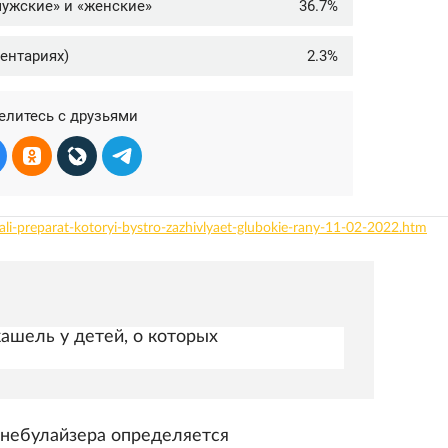
zdali-preparat-kotoryi-bystro-zazhivlyaet-glubokie-rany-11-02-2022.htm
ашель у детей, о которых
 небулайзера определяется