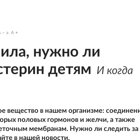
.
a
A
ила, нужно ли
стерин детям
И когда
е вещество в нашем организме: соединен
торых половых гормонов и желчи, а также
леточным мембранам. Нужно ли следить за
айте в нашей новости.