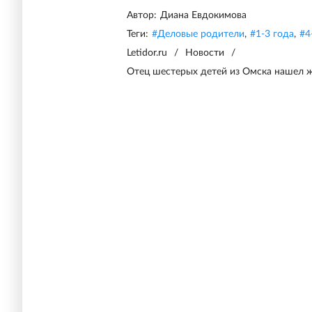
Автор:
Диана Евдокимова
Теги:
#
Деловые родители
,
#
1-3 года
,
#
4
Letidor.ru
/
Новости
/
Отец шестерых детей из Омска нашел ж