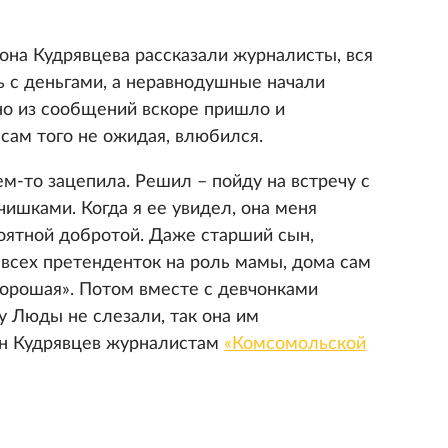
тона Кудрявцева рассказали журналисты, вся
ь с деньгами, а неравнодушные начали
но из сообщений вскоре пришло и
сам того не ожидая, влюбился.
м-то зацепила. Решил – пойду на встречу с
чишками. Когда я ее увидел, она меня
роятной добротой. Даже старший сын,
всех претенденток на роль мамы, дома сам
хорошая». Потом вместе с девчонками
 у Люды не слезали, так она им
тон Кудрявцев журналистам
«Комсомольской