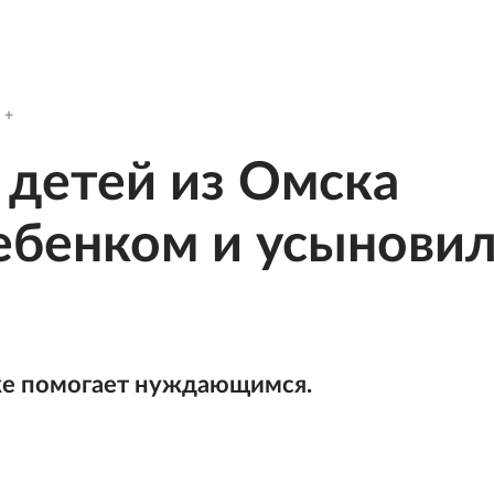
детей из Омска
ебенком и усынови
аже помогает нуждающимся.