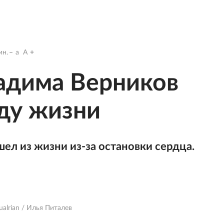
н.
a
A
адима Верников
оду жизни
ел из жизни из-за остановки сердца.
ualrian / Илья Питалев