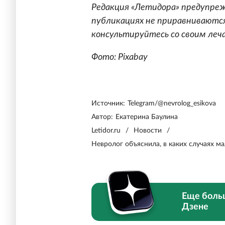
Редакция «Летидора» предупреж
публикациях не приравниваются
консультируйтесь со своим леч
Фото: Pixabay
Источник:
Telegram/@nevrolog_esikova
Автор:
Екатерина Баулина
Letidor.ru
/
Новости
/
Невролог объяснила, в каких случаях 
Еще боль
Дзене