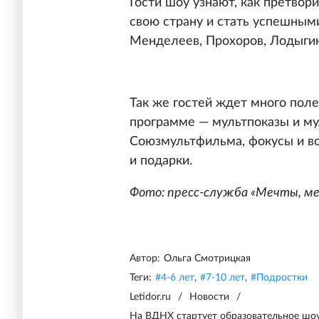
Гости шоу узнают, как претвор
свою страну и стать успешными
Менделеев, Прохоров, Лодыгин
Так же гостей ждет много поле
программе — мультпоказы и м
Союзмультфильма, фокусы и в
и подарки.
Фото: пресс-служба «Мечты, м
Автор:
Ольга Смотрицкая
Теги:
#
4-6 лет
,
#
7-10 лет
,
#
Подростки
Letidor.ru
/
Новости
/
На ВДНХ стартует образовательное шоу