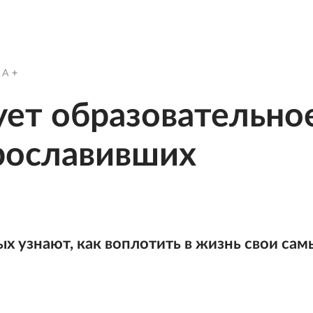
A
ет образовательно
прославивших
х узнают, как воплотить в жизнь свои сам