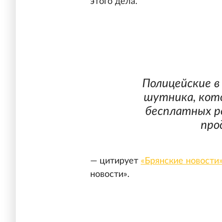
этого дела.
Полицейские в
шутника, кот
бесплатных р
про
— цитирует
«Брянские новости
новости».