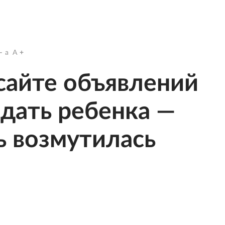
a
A
сайте объявлений
дать ребенка —
 возмутилась