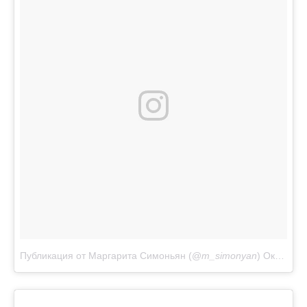
Публикация от Маргарита Симоньян (@
m_simonyan
)
Окт 3 2017 в 9:24 PDT