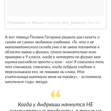
Публикация от Михаил Галустян (@m_galustyan)
Окт 3 2017 в 3:34 PDT
А вот певица Полина Гагарина решила рассказать о
своем не самом любимом учебнике.
«То, что я не
математического склада ума и не имею талантов в
области химии и физики, стало окончательно ясно
примерно в 9 классе, когда в четверти по физике моя
оценка выглядела просто и ясно - кол! Я спасалась тем,
что списывала, спасалась, когда зубрила учебник и
пересказывала его, не понимая ни слова. Моя
учительница вытянула меня на тройку»
, - вспомнила
школьные годы звезда.
Когда у Андрюши начнутся НЕ
гуманитарные предметы, я точно не