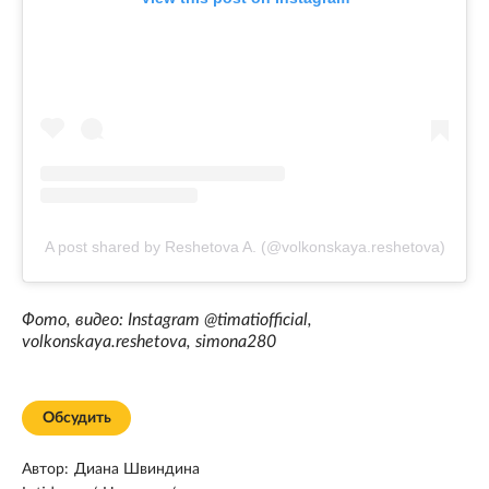
A post shared by Reshetova A. (@volkonskaya.reshetova)
Фото, видео: Instagram @timatiofficial,
volkonskaya.reshetova, simona280
Обсудить
Автор:
Диана Швиндина