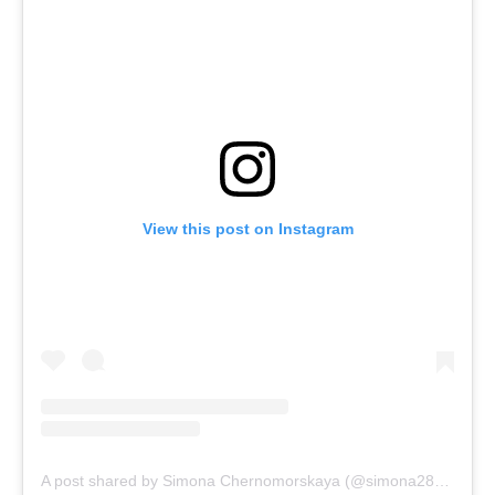
View this post on Instagram
A post shared by Simona Chernomorskaya (@simona280)
on
No