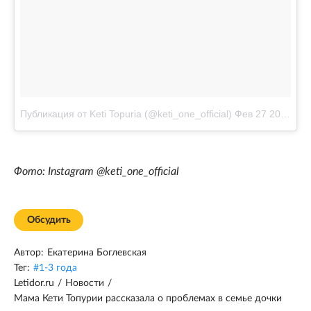
Публикация от Keti Topuria (@keti_one_official)
Фев 27 2017 в 9:11 PST
Фото: Instagram @keti_one_official
Обсудить
Автор:
Екатерина Боглевская
Тег:
#
1-3 года
Letidor.ru
/
Новости
/
Мама Кети Топурии рассказала о проблемах в семье дочки