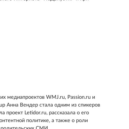
х медиапроектов WMJ.ru, Passion.ru и
roup Анна Вендер стала одним из спикеров
 проект Letidor.ru, рассказала о его
контентной политике, а также о роли
о-родительских СМИ.