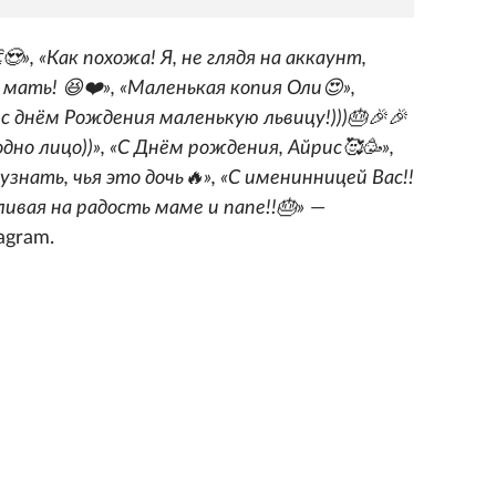
😍», «Как похожа! Я, не глядя на аккаунт,
 в мать! 😆❤️», «Маленькая копия Оли😍»,
с днём Рождения маленькую львицу!)))🎂🎉🎉
, одно лицо))», «С Днём рождения, Айрис🥰🥳»,
знать, чья это дочь🔥», «С именинницей Вас!!
ивая на радость маме и папе!!🎂»
—
agram.