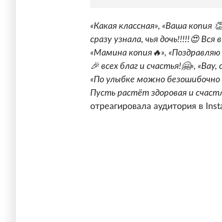
«Какая классная», «Ваша копия 👏
сразу узнала, чья дочь!!!!!😍 Вся
«Мамина копия🔥», «Поздравляю 
🎉 всех благ и счастья!🤗», «Вау
«По улыбке можно безошибочно у
Пусть растёт здоровая и счастл
отреагировала аудитория в Inst