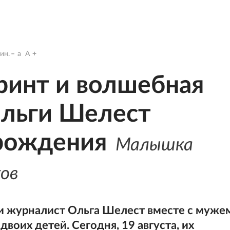
ин.
a
A
ринт и волшебная
Ольги Шелест
 рождения
Малышка
ков
 и журналист Ольга Шелест вместе с муже
оих детей. Сегодня, 19 августа, их