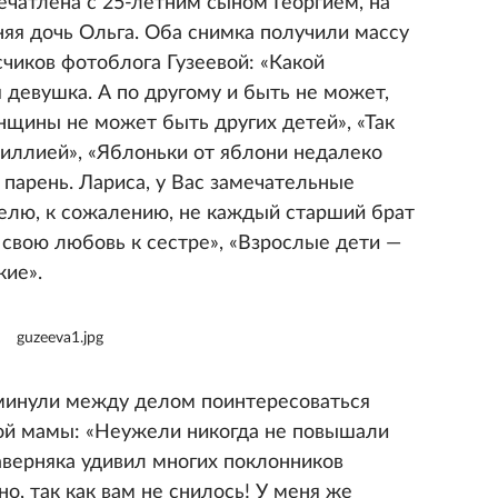
ечатлена с 25-летним сыном Георгием, на
тняя дочь Ольга. Оба снимка получили массу
чиков фотоблога Гузеевой: «Какой
 девушка. А по другому и быть не может,
нщины не может быть других детей», «Так
диллией», «Яблоньки от яблони недалеко
 парень. Лариса, у Вас замечательные
Лелю, к сожалению, не каждый старший брат
 свою любовь к сестре», «Взрослые дети —
кие».
guzeeva1.jpg
минули между делом поинтересоваться
ой мамы: «Неужели никогда не повышали
аверняка удивил многих поклонников
о, так как вам не снилось! У меня же