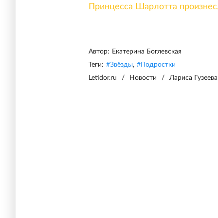
Принцесса Шарлотта произнесл
Автор:
Екатерина Боглевская
Теги:
#
Звёзды
,
#
Подростки
Letidor.ru
/
Новости
/
Лариса Гузеев