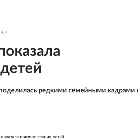
A
 показала
 детей
 поделилась редкими семейными кадрами 
а показала повзрослевших детей