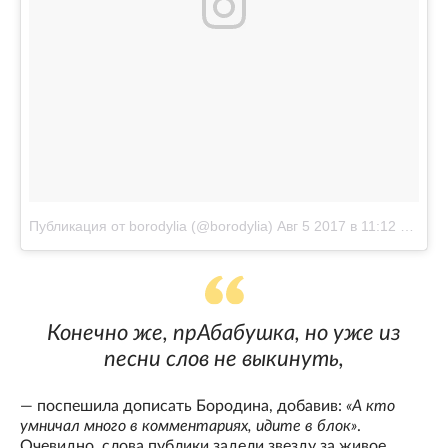
Публикация от borodylia (@borodylia)
Авг 5 2017 в 11:12 PDT
Конечно же, прАбабушка, но уже из
песни слов не выкинуть,
— поспешила дописать Бородина, добавив:
«А кто
умничал много в комментариях, идите в блок»
.
Очевидно, слова публики задели звезду за живое.