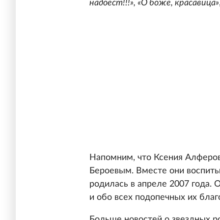
надоест!!!», «О боже, красавица»
Напомним, что Ксения Алферов
Бероевым. Вместе они воспит
родилась в апреле 2007 года. О
и обо всех подопечных их благ
Больше новостей о звездных р