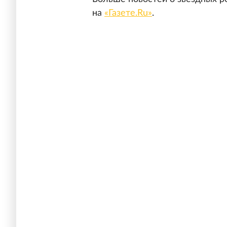
на
«Газете.Ru»
.