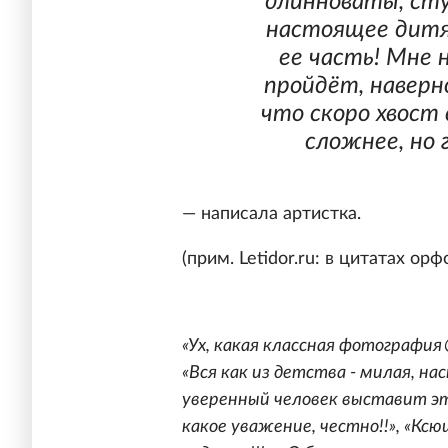
длинноваты, ст
настоящее дитя
ее часть! Мне н
пройдёт, наверн
что скоро хвост
сложнее, но 
— написала артистка.
(прим. Letidor.ru: в цитатах о
«Ух, какая классная фотография
«Вся как из детства - милая, на
уверенный человек выставит эт
какое уважение, честно!!», «Ксюш