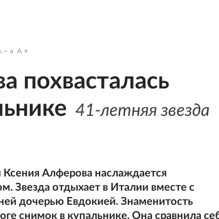
.
a
A
а похвасталась
льнике
41-летняя звезда
я Ксения Алферова наслаждается
. Звезда отдыхает в Италии вместе с
ней дочерью Евдокией. Знаменитость
оге снимок в купальнике. Она сравнила се