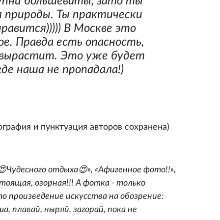
упни большеваты, зато ты
 природы. Ты практически
равится))))) В Москве это
ое. Правда есть опасность,
 вырастит. Это уже будет
где наша не пропадала!)
рфография и пунктуация авторов сохранена)
😍Чудесного отдыха😍», «Афигенное фото!!»,
стоящая, озорная!!! А фотка - только
о произведение искусства на обозрение:
а, плавай, ныряй, загорай, пока не