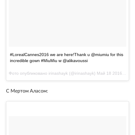
#LorealCannes2016 we are here!Thank u @miumiu for this
incredible gown #MiuMiu w @alikavoussi
Фото опубликовано irinashayk (@irinashayk)
Май 18 2016 в 11:12 PDT
С Мертом Аласом: