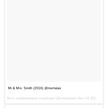
Mr.& Mrs. Smith (2016) @mertalas
Фото опубликовано irinashayk (@irinashayk)
Июл 16 2016 в 2:24 PDT