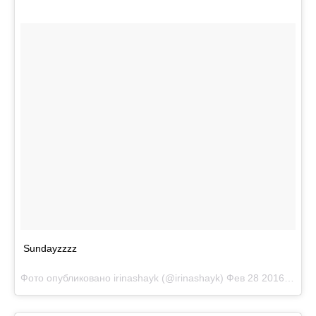
Sundayzzzz
Фото опубликовано irinashayk (@irinashayk)
Фев 28 2016 в 1:36 PST