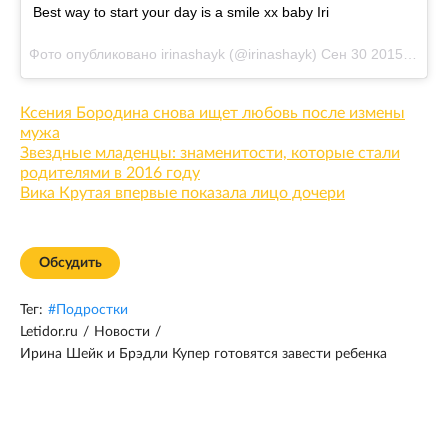
Best way to start your day is a smile xx baby Iri
Фото опубликовано irinashayk (@irinashayk)
Сен 30 2015 в 8:11 PDT
Ксения Бородина снова ищет любовь после измены
мужа
Звездные младенцы: знаменитости, которые стали
родителями в 2016 году
Вика Крутая впервые показала лицо дочери
Обсудить
Тег:
#
Подростки
Letidor.ru
/
Новости
/
Ирина Шейк и Брэдли Купер готовятся завести ребенка