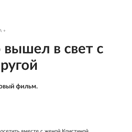
A
 вышел в свет с
ругой
овый фильм.
осетить вместе с женой Кристиной