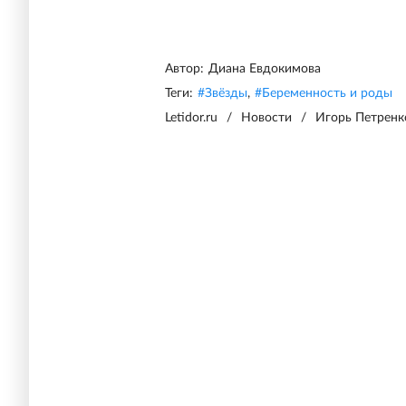
Автор:
Диана Евдокимова
Теги:
#
Звёзды
,
#
Беременность и роды
Letidor.ru
/
Новости
/
Игорь Петренк