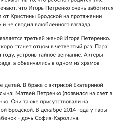
мекают на то, что ребенок родится уже
ечают, что Игорь Петренко очень заботится
ил от Кристины Бродской на протяжении
у и не сводил влюбленного взгляда.
является третьей женой Игоря Петеренко.
скоро станет отцом в четвертый раз. Пара
году, устроив тайное венчание. Актеры
ада, а обвенчались в одном из храмов
е детей. В браке с актрисой Екатериной
сына: Матвей Петренко (появился на свет в
нко. Они также присутствовали на
ой Бродской. В декабре 2014 года у пары
бенок - дочь София-Каролина.