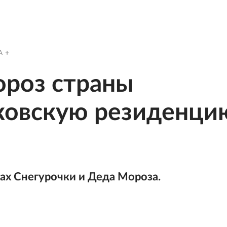
A
ороз страны
сковскую резиденци
ах Снегурочки и Деда Мороза.