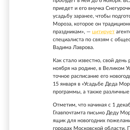
пробудет в ней до 6 ноября. 
приедет и его внучка Снегуроч
усадьбу заранее, чтобы подго
Мороза, которое он традиционн
праздникам», —
цитирует
агент
специалиста по связям с обще
Вадима Лаврова.
Как стало известно, свой ден
ноября на родине, в Великом У
точное расписание его новогод
15 января в «Усадьбе Деда Мо
программы, а также различные
Отметим, что начиная с 1 дека
Главпочтамта письмо Деду Мор
ящик для новогодних пожелани
городах Московской области. 