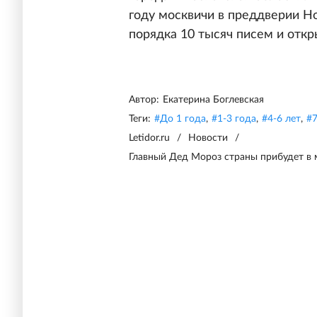
году москвичи в преддверии Н
порядка 10 тысяч писем и отк
Автор:
Екатерина Боглевская
Теги:
#
До 1 года
,
#
1-3 года
,
#
4-6 лет
,
#
7
Letidor.ru
/
Новости
/
Главный Дед Мороз страны прибудет в 