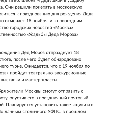
Вслед за волшебным дедушкой в усадьбу
ка. Они решили приехать в московскую
товиться к празднованию дня рождения Деда
о отмечает 18 ноября, и к новогодним
ство городских новостей «Москва»
ственностью «Усадьбы Деда Мороза»
ь рождения Дед Мороз отпразднует 18
стюге, после чего будет обнародовано
него турне. Ожидается, что с 19 ноября по
роза» пройдут театрально-экскурсионные
 выставки и мастер-классы.
бря жители Москвы смогут отправить с
озу, опустив его в праздничный почтовый
й. Планируется установить такие ящики и в
По данным столичного УФПС, в прошлом