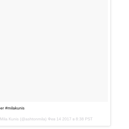
er #milakunis
 Mila Kunis (@ashtonmila)
Фев 14 2017 в 8:38 PST