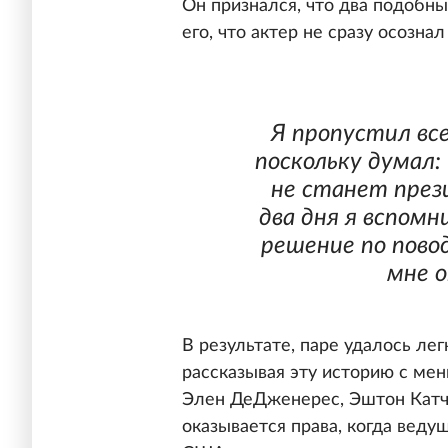
Он признался, что два подобн
его, что актер не сразу осознал
Я пропустил все
поскольку думал:
не станет през
два дня я вспомн
решение по пово
мне о
В результате, паре удалось ле
рассказывая эту историю с ме
Элен ДеДженерес, Эштон Катче
оказывается права, когда веду