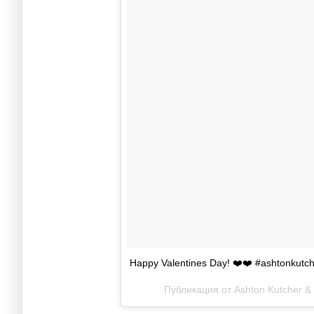
Happy Valentines Day! ❤️❤️ #ashtonkutch
Публикация от Ashton Kutcher &