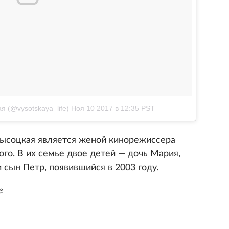
 (@vysotskaya_life)
Ноя 10 2017 в 12:35 PST
Высоцкая является женой кинорежиссера
го. В их семье двое детей — дочь Мария,
и сын Петр, появившийся в 2003 году.
e