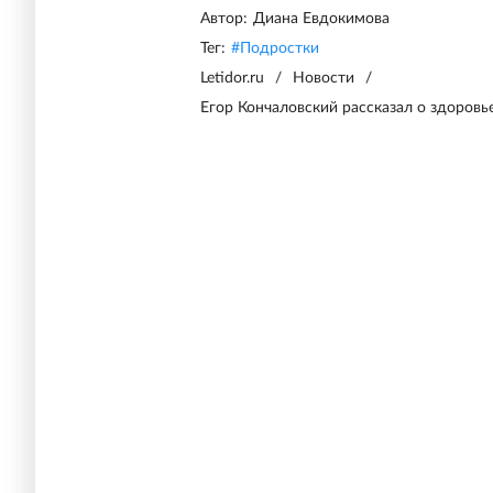
Автор:
Диана Евдокимова
Тег:
#
Подростки
Letidor.ru
/
Новости
/
Егор Кончаловский рассказал о здоров