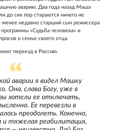
трашную аварию. Два года назад Маша
ли до сих пор стараются ничего не
не менее недавно старший сын режиссера
м программы «Судьба человека» и
просов о семье своего отца.
помог переезд в Россию.
кой аварии я видел Машку
о. Она, слава Богу, уже в
узы хотели ее отключать,
мысленно. Ее перевезли в
далось преодолеть. Конечно,
я и тяжелая реабилитация,
тся — неизвестно. Дай Бог,