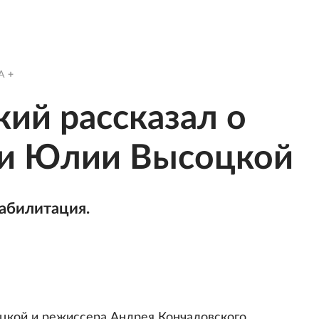
A
кий рассказал о
ри Юлии Высоцкой
абилитация.
кой и режиссера Андрея Кончаловского