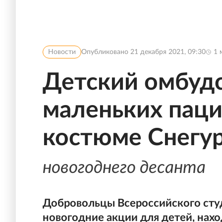
Новости
Опубликовано
21 декабря 2021, 09:30
1
м
Детский омбуд
маленьких паци
костюме Снегу
новогоднего десанта
Добровольцы Всероссийского студ
новогодние акции для детей, нахо