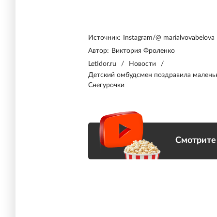
Источник:
Instagram/@ marialvovabelova
Автор:
Виктория Фроленко
Letidor.ru
/
Новости
/
Детский омбудсмен поздравила малень
Снегурочки
Смотрите 