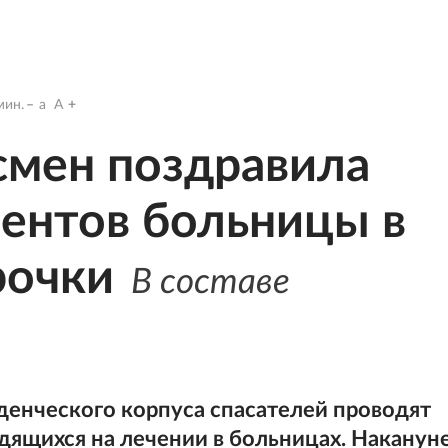
ин.
a
A
смен поздравила
ентов больницы в
рочки
В составе
енческого корпуса спасателей проводят
дящихся на лечении в больницах. Наканун