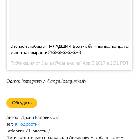
Это мой любимый МЛАДШИЙ Братик 🙈 Никитка, когда ты
успел так вырасти😣😭😭😭😭😭😘
Публикация от Daria (@dariayalins)
Апр 5 2017 в 2:51 PDT
Фото: Instagram / @angelicaagurbash
Обсудить
Автор:
Диана Евдокимова
Тег:
#
Подростки
Letidor.ru
/
Новости
/
Дети трогательно поздравили Анжелику Агурбаш с днем