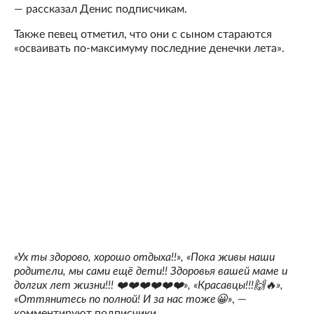
— рассказал Денис подписчикам.
Также певец отметил, что они с сыном стараются
«осваивать по-максимуму последние денечки лета».
«Ух ты здорово, хорошо отдыха!!», «Пока живы наши
родители, мы сами ещё дети!! Здоровья вашей маме и
долгих лет жизни!!! ❤️❤️❤️❤️❤️❤️», «Красавцы!!!🙌🔥»,
«Оттянитесь по полной! И за нас тоже😀»
, —
комментируют подписчики.