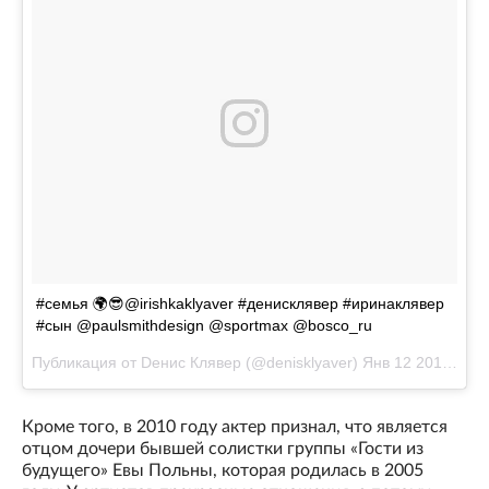
#семья 🌍😎@irishkaklyaver #денисклявер #иринаклявер
#сын @paulsmithdesign @sportmax @bosco_ru
Публикация от Dенис Клявер (@denisklyaver)
Янв 12 2017 в 5:03 PST
Кроме того, в 2010 году актер признал, что является
отцом дочери бывшей солистки группы «Гости из
будущего» Евы Польны, которая родилась в 2005