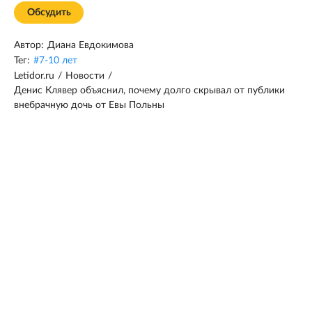
Обсудить
Автор:
Диана Евдокимова
Тег:
#
7-10 лет
Letidor.ru
/
Новости
/
Денис Клявер объяснил, почему долго скрывал от публики
внебрачную дочь от Евы Польны