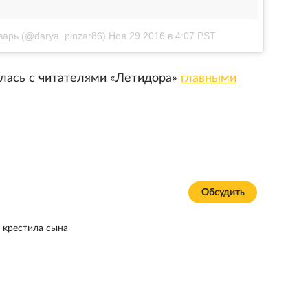
арь (@darya_pinzar86)
Ноя 29 2016 в 4:07 PST
илась с читателями «Летидора»
главными
Обсудить
 крестила сына