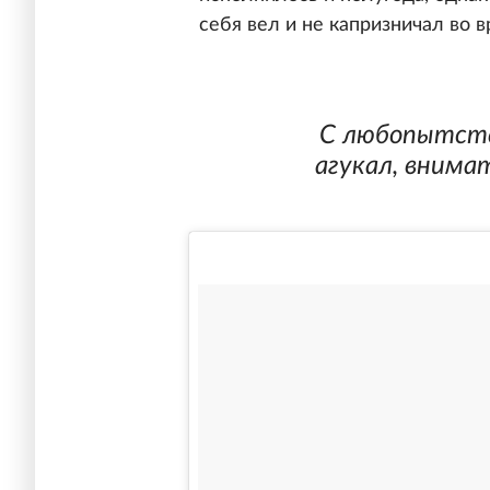
себя вел и не капризничал во в
С любопытств
агукал, внима