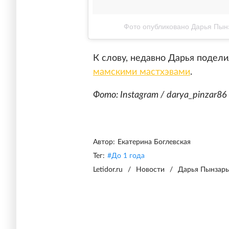
Фото опубликовано Дарья Пынз
К слову, недавно Дарья подел
мамскими мастхэвами
.
Фото: Instagram / darya_pinzar86
Автор:
Екатерина Боглевская
Тег:
#
До 1 года
Letidor.ru
/
Новости
/
Дарья Пынзарь