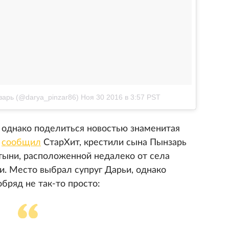
арь (@darya_pinzar86)
Ноя 30 2016 в 3:57 PST
 однако поделиться новостью знаменитая
к
сообщил
СтарХит, крестили сына Пынзарь
тыни, расположенной недалеко от села
. Место выбрал супруг Дарьи, однако
обряд не так-то просто: