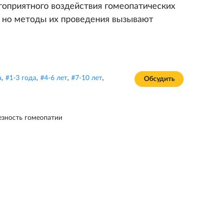
гоприятного воздействия гомеопатических
, но методы их проведения вызывают
а
,
#
1-3 года
,
#
4-6 лет
,
#
7-10 лет
,
Обсудить
езность гомеопатии