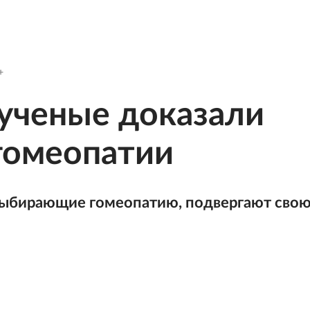
ученые доказали
гомеопатии
выбирающие гомеопатию, подвергают сво