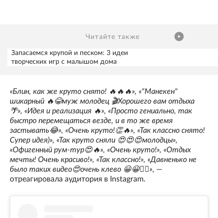
Читайте также
Запасаемся крупой и песком: 3 идеи
творческих игр с малышом дома
«Блин, как же круто снято! 🔥🔥🔥», «"Манекен"
шикарный 🔥😂муж молодец 🎬Хорошего вам отдыха
🌴», «Идея и реализация 🔥», «Просто гениально, так
быстро перемещаться везде, и в то же время
застывать😂», «Очень круто!👏🔥», «Так классно снято!
Супер идея)», «Так круто сняли 😍😍😍молодцы»,
«Офигенный рум-тур😍🔥», «Очень круто!», «Отдых
мечты! Очень красиво!», «Так классно!», «Давненько не
было таких видео😍очень клево 😀😀👍🏻»
, —
отреагировала аудитория в Instagram.