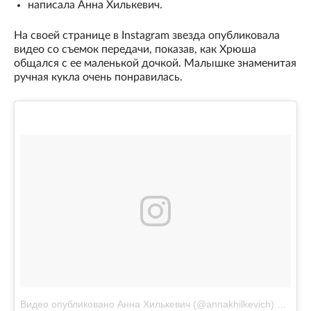
написала Анна Хилькевич.
На своей странице в Instagram звезда опубликовала
видео со съемок передачи, показав, как Хрюша
общался с ее маленькой дочкой. Малышке знаменитая
ручная кукла очень понравилась.
Видео опубликовано Анна Хилькевич (@annakhilkevich)
Фев 8 